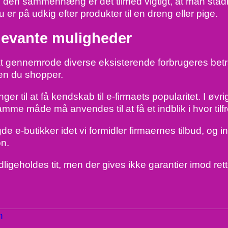
r. I den sammenhæng er det tilmed vigtigt, at man stad
er på udkig efter produkter til en dreng eller pige.
elevante muligheder
l at gennemrode diverse eksisterende forbrugeres betra
en du shopper.
nger til at få kendskab til e-firmaets popularitet. I
amme måde må anvendes til at få et indblik i hvor til
 e-butikker idet vi formidler firmaernes tilbud, og i
on.
igeholdes tit, men der gives ikke garantier imod rett