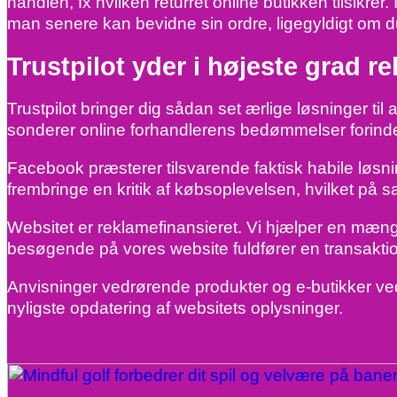
handlen, fx hvilken returret online butikken tilsikre
man senere kan bevidne sin ordre, ligegyldigt om du 
Trustpilot yder i højeste grad r
Trustpilot bringer dig sådan set ærlige løsninger ti
sonderer online forhandlerens bedømmelser forind
Facebook præsterer tilsvarende faktisk habile løsni
frembringe en kritik af købsoplevelsen, hvilket på s
Websitet er reklamefinansieret. Vi hjælper en mængde
besøgende på vores website fuldfører en transakti
Anvisninger vedrørende produkter og e-butikker vedl
nyligste opdatering af websitets oplysninger.