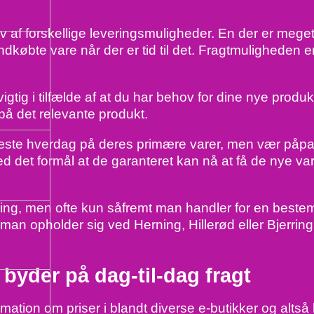
 forskellige leveringsmuligheder. En der er meget pop
dkøbte vare når der er tid til det. Fragtmuligheden e
tig i tilfælde af at du har behov for dine nye produkt
på det relevante produkt.
å næste hverdag på deres primære varer, men vær påpas
d det formål at de garanteret kan nå at få de nye va
etaling, men ofte kun såfremt man handler for en bes
an opholder sig ved Herning, Hillerød eller Bjerringbr
 byder på dag-til-dag fragt
ormation om priser i blandt diverse e-butikker og altså