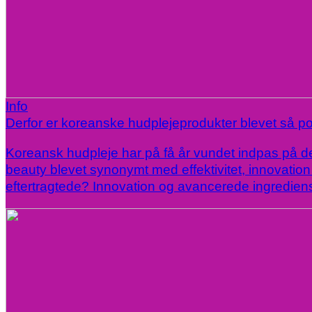
Info
Derfor er koreanske hudplejeprodukter blevet så p
Koreansk hudpleje har på få år vundet indpas på d
beauty blevet synonymt med effektivitet, innovation
eftertragtede? Innovation og avancerede ingrediens