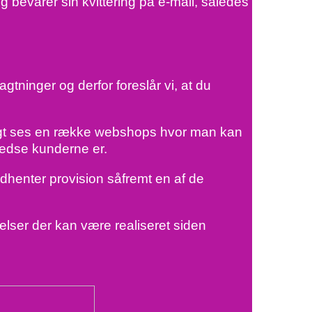
ig bevarer sin kvittering på e-mail, således
gtninger og derfor foreslår vi, at du
 øvrigt ses en række webshops hvor man kan
fredse kunderne er.
ndhenter provision såfremt en af de
elser der kan være realiseret siden