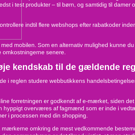
edst i test produkter – til børn, og samtidig til damer
 kontrollere indtil flere webshops efter rabatkoder ind
nger med mobilen. Som en alternativ mulighed kunne d
kke omkostningerne senere.
øje kendskab til de gældende reg
de de i reglen studere webbutikkens handelsbetingels
e forretningen er godkendt af e-mærket, siden det 
ken hyppigt overværes af fagmænd som er inde i ved
blemer i processen med din shopping.
 på mærkerne omkring de mest vedkommende bestemmel