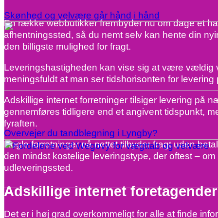
Skønhed og velvære går hånd i hånd
En række webbutikker frembyder nu om dage et hav af
afhentningssted, så du nemt selv kan hente din nyin
den billigste mulighed for fragt.
Leveringshastigheden kan vise sig at være vældig vig
meningsfuldt at man ser tidshorisonten for levering 
Adskillige internet forretninger tilsiger levering p
gennemføres tidligere end et angivent tidspunkt, me
fyraften.
Overvejer du tandblegning i Lyngby?
Nogle forretninger på nettet tilbyder fragt uden b
den mindst kostelige leveringstype, der oftest – om m
udleveringssted.
Adskillige internet foretagender
Det er i høj grad overkommeligt for alle at finde inf