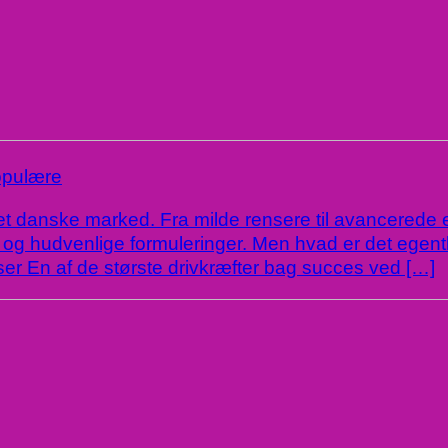
opulære
et danske marked. Fra milde rensere til avancerede 
 og hudvenlige formuleringer. Men hvad er det egentl
er En af de største drivkræfter bag succes ved […]