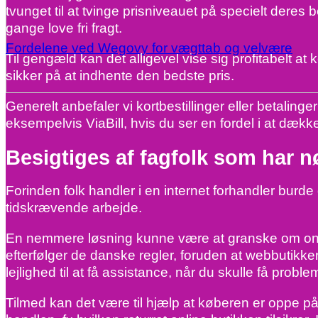
tvunget til at tvinge prisniveauet på specielt deres b
gange love fri fragt.
Fordelene ved Wegovy for vægttab og velvære
Til gengæld kan det alligevel vise sig profitabelt at
sikker på at indhente den bedste pris.
Generelt anbefaler vi kortbestillinger eller betali
eksempelvis ViaBill, hvis du ser en fordel i at dæ
Besigtiges af fagfolk som har n
Forinden folk handler i en internet forhandler bur
tidskrævende arbejde.
En nemmere løsning kunne være at granske om onlin
efterfølger de danske regler, foruden at webbutik
lejlighed til at få assistance, når du skulle få pro
Tilmed kan det være til hjælp at køberen er oppe