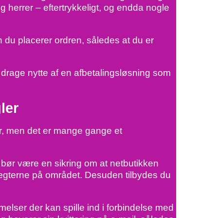
 og herrer – eftertrykkeligt, og endda nogle
en du placerer ordren, således at du er
u drage nytte af en afbetalingsløsning som
ler
er, men det er mange gange et
bør være en sikring om at netbutikken
tægterne på området. Desuden tilbydes du
ser der kan spille ind i forbindelse med