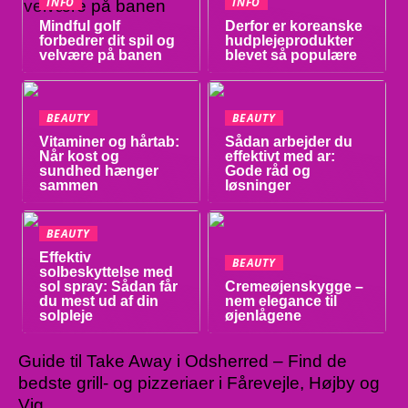
INFO
INFO
Mindful golf
Derfor er koreanske
forbedrer dit spil og
hudplejeprodukter
velvære på banen
blevet så populære
BEAUTY
BEAUTY
Vitaminer og hårtab:
Sådan arbejder du
Når kost og
effektivt med ar:
sundhed hænger
Gode råd og
sammen
løsninger
BEAUTY
Effektiv
BEAUTY
solbeskyttelse med
sol spray: Sådan får
Cremeøjenskygge –
du mest ud af din
nem elegance til
solpleje
øjenlågene
Guide til Take Away i Odsherred – Find de
bedste grill- og pizzeriaer i Fårevejle, Højby og
Vig