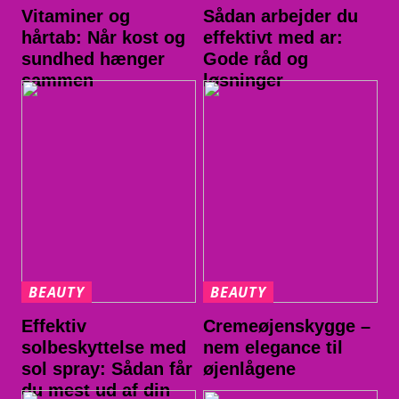
Vitaminer og
Sådan arbejder du
hårtab: Når kost og
effektivt med ar:
sundhed hænger
Gode råd og
sammen
løsninger
BEAUTY
BEAUTY
Effektiv
Cremeøjenskygge –
solbeskyttelse med
nem elegance til
sol spray: Sådan får
øjenlågene
du mest ud af din