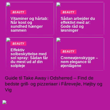
BEAUTY
BEAUTY
Vitaminer og hårtab:
Sådan arbejder du
Når kost og
effektivt med ar:
sundhed hænger
Gode råd og
sammen
løsninger
BEAUTY
Effektiv
BEAUTY
solbeskyttelse med
sol spray: Sådan får
Cremeøjenskygge –
du mest ud af din
nem elegance til
solpleje
øjenlågene
Guide til Take Away i Odsherred – Find de
bedste grill- og pizzeriaer i Fårevejle, Højby og
Vig