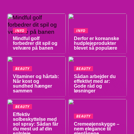
INFO
INFO
Mindful golf
Derfor er koreanske
forbedrer dit spil og
hudplejeprodukter
velvære på banen
blevet så populære
BEAUTY
BEAUTY
Vitaminer og hårtab:
Sådan arbejder du
Når kost og
effektivt med ar:
sundhed hænger
Gode råd og
sammen
løsninger
BEAUTY
Effektiv
BEAUTY
solbeskyttelse med
sol spray: Sådan får
Cremeøjenskygge –
du mest ud af din
nem elegance til
solpleje
øjenlågene