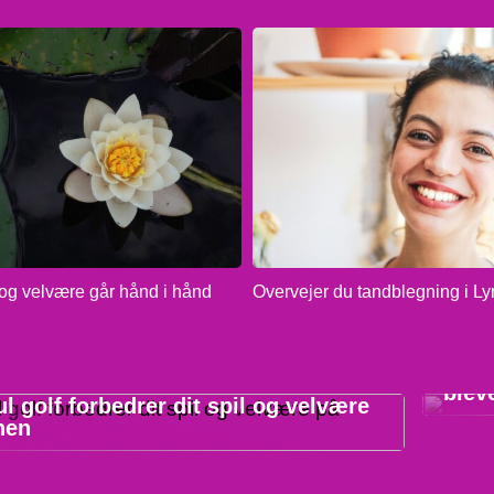
g velvære går hånd i hånd
Overvejer du tandblegning i L
INF
Derf
blev
l golf forbedrer dit spil og velvære
nen