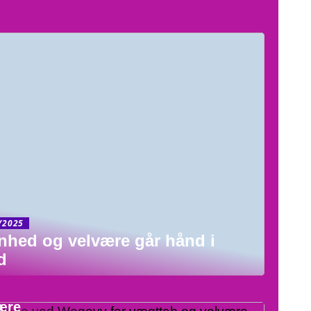
/2025
nhed og velvære går hånd i
d
O
elene ved Wegovy for vægttab og
ære