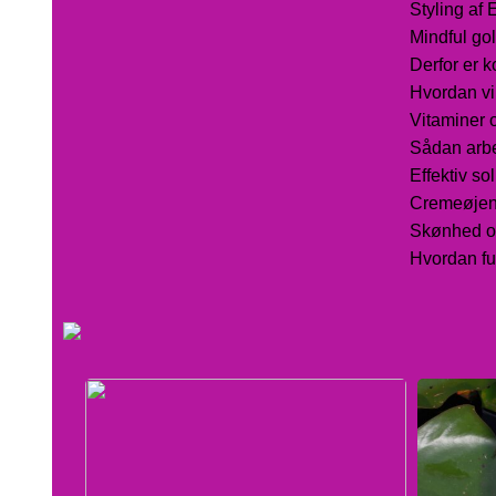
Styling af 
Mindful gol
Derfor er 
Hvordan vi
Vitaminer 
Sådan arbe
Effektiv so
Cremeøjens
Skønhed og
Hvordan fun