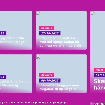
BEAUTY
025
27/10/2025
 og hårtab: Når
Effektiv solbeskyttelse
sundhed hænger
med sol spray: Sådan får
du mest ud af din solpleje
INFO
BEAUTY
04/07
025
Skø
09/10/2025
ejder du effektivt
Gode råd og
Cremeøjenskygge – nem
hån
r
elegance til øjenlågene
INF
HED
Ford
ejer du tandblegning i Lyngby?
velv