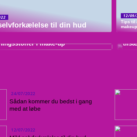
12/09/
022
Tips til
selvforkælelse til din hud
/2022
makeu
27/0
lig make-up – Undgå de skadelige
Natu
ningsstoffer i make-up
tils
24/07/2022
Sådan kommer du bedst i gang
med at løbe
12/07/2022