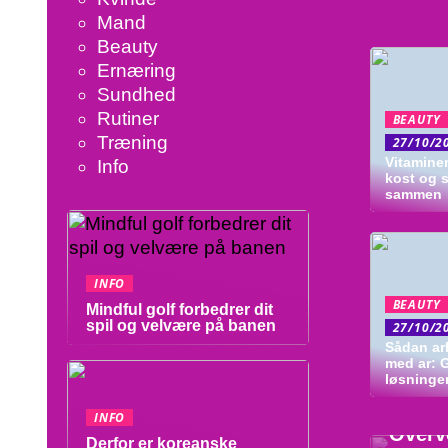
Mand
Beauty
Ernæring
Sundhed
Rutiner
BEAUTY
Træning
27/10/2
Vitaminer
Info
kost og 
sammen
INFO
BEAUTY
Mindful golf forbedrer dit
spil og velvære på banen
27/10/2
Sådan arb
med ar: 
løsninge
SUND
INFO
Overv
Derfor er koreanske