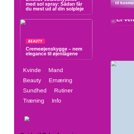
til kosme
med sol spray: Sådan får
du mest ud af din solpleje
10/10
Et vel
BEAUTY
Cremeøjenskygge – nem
elegance til øjenlågene
Kvinde
Mand
Beauty
Ernæring
Sundhed
Rutiner
Træning
Info