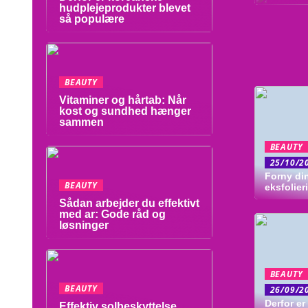
hudplejeprodukter blevet
så populære
BEAUTY
Vitaminer og hårtab: Når
kost og sundhed hænger
sammen
BEAUTY
25/10/2
Forny di
BEAUTY
eksfolier
Sådan arbejder du effektivt
med ar: Gode råd og
løsninger
BEAUTY
BEAUTY
26/09/2
Derfor er
Effektiv solbeskyttelse