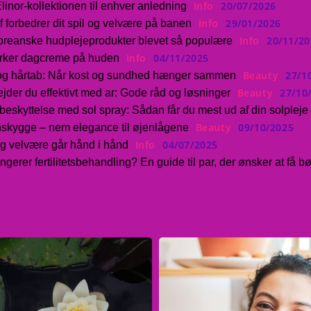
Info
20/07/2026
Elinor-kollektionen til enhver anledning
Info
29/01/2026
f forbedrer dit spil og velvære på banen
Info
20/11/20
koreanske hudplejeprodukter blevet så populære
Info
04/11/2025
rker dagcreme på huden
Beauty
27/1
og hårtab: Når kost og sundhed hænger sammen
Beauty
27/10
jder du effektivt med ar: Gode råd og løsninger
lbeskyttelse med sol spray: Sådan får du mest ud af din solpleje
Beauty
09/10/2025
kygge – nem elegance til øjenlågene
Info
04/07/2025
 velvære går hånd i hånd
gerer fertilitetsbehandling? En guide til par, der ønsker at få b