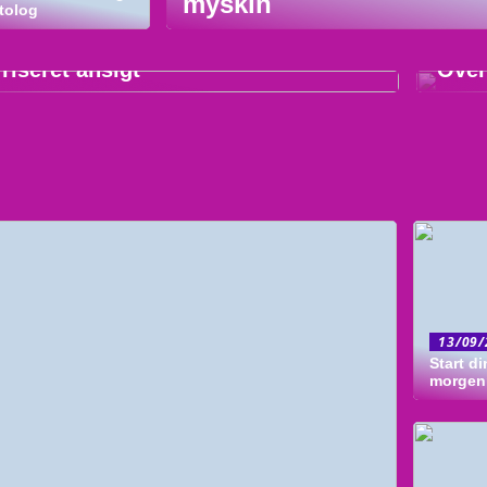
myskin
tolog
/2022
04/1
friseret ansigt
Over
13/09/
Start d
morgen