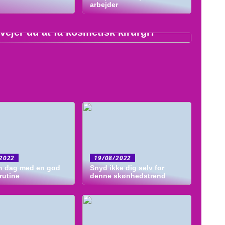
arbejder
0/2022
vejer du at få kosmetisk kirurgi?
2022
19/08/2022
in dag med en god
Snyd ikke dig selv for
rutine
denne skønhedstrend