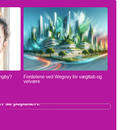
yngby?
Fordelene ved Wegovy for vægttab og
velvære
O
or er koreanske hudplejeprodukter
et så populære