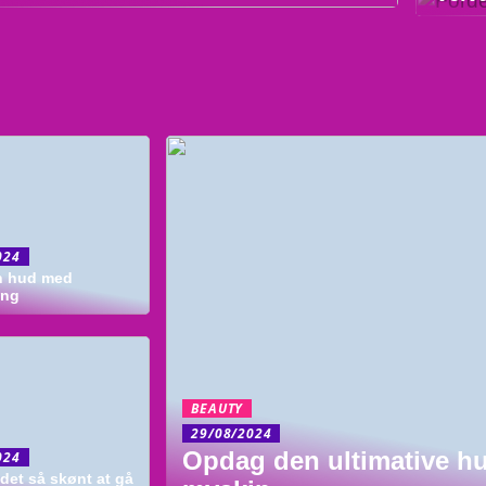
024
n hud med
ing
BEAUTY
29/08/2024
Opdag den ultimative h
024
 det så skønt at gå