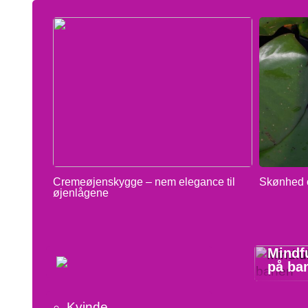
Cremeøjenskygge – nem elegance til
Skønhed o
øjenlågene
INFO
Mindfu
på ba
Kvinde