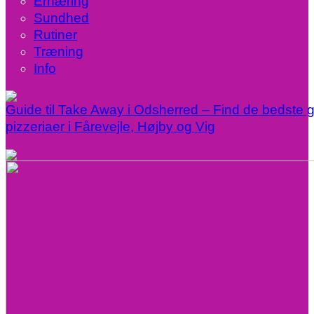
Ernæring
Sundhed
Rutiner
Træning
Info
Guide til Take Away i Odsherred – Find de bedste gr
pizzeriaer i Fårevejle, Højby og Vig