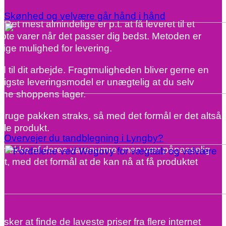
Skønhed og velvære går hånd i hånd
 Det mest almindelige er p.t. at få leveret til et
købte varer når det passer dig bedst. Metoden er
lige mulighed for levering.
d til dit arbejde. Fragtmuligheden bliver gerne en
illigste leveringsmodel er unægtelig at du selv
line shoppens lager.
 bruge pakken straks, så med det formål er det altså
lle produkt.
Overvejer du tandblegning i Lyngby?
ang række af deres varenumre, men vær påpasselig
kt, med det formål at de kan nå at få produktet
er at finde de laveste priser fra flere internet