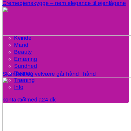
Cremeøjenskygge – nem elegance til øjenlågene
Kvinde
Mand
Beauty
Ernæring
Sundhed
Rutiner
Skønhed og velvære går hånd i hånd
Træning
Info
kontakt@media24.dk