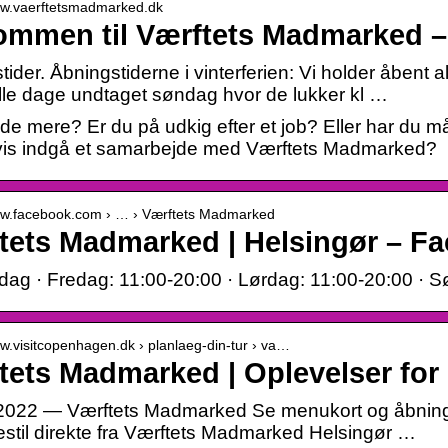
www.vaerftetsmadmarked.dk
ommen til Værftets Madmarked 
ider. Åbningstiderne i vinterferien: Vi holder åbent 
lle dage undtaget søndag hvor de lukker kl …
ide mere? Er du på udkig efter et job? Eller har du må
is indgå et samarbejde med Værftets Madmarked?
www.facebook.com › … › Værftets Madmarked
tets Madmarked | Helsingør – F
i dag · Fredag: 11:00-20:00 · Lørdag: 11:00-20:00 · 
ww.visitcopenhagen.dk › planlaeg-din-tur › va…
tets Madmarked | Oplevelser for 
. 2022 — Værftets Madmarked Se menukort og åbningsti
estil direkte fra Værftets Madmarked Helsingør …