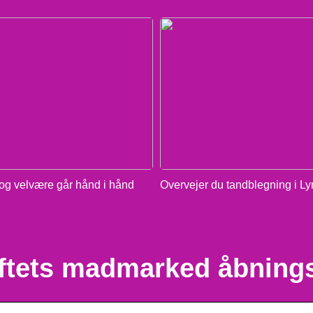
g velvære går hånd i hånd
Overvejer du tandblegning i L
ftets madmarked åbnings