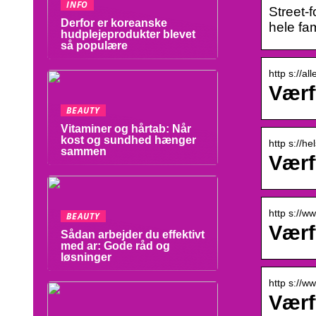
INFO
Street-
Derfor er koreanske
hele fa
hudplejeprodukter blevet
så populære
http s://a
Værf
BEAUTY
Vitaminer og hårtab: Når
kost og sundhed hænger
http s://he
sammen
Værf
http s://w
BEAUTY
Værf
Sådan arbejder du effektivt
med ar: Gode råd og
løsninger
http s://w
Værf