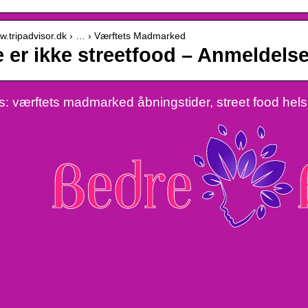
ww.tripadvisor.dk › … › Værftets Madmarked
e er ikke streetfood – Anmeldels
: værftets madmarked åbningstider, street food hels