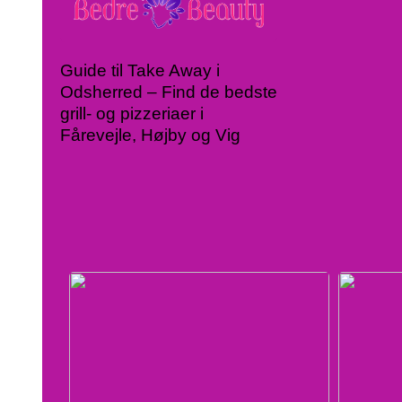
Guide til Take Away i
Odsherred – Find de bedste
grill- og pizzeriaer i
Fårevejle, Højby og Vig