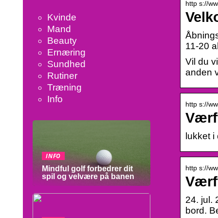
http s://
Velk
Kvinde
Mand
Åbningst
Beauty
11-20 a
Ernæring
Vil du v
Sundhed
anden v
Rutiner
Træning
Info
http s://
Værf
lukket 
INFO
http s://w
Mindful golf forbedrer dit
spil og velvære på banen
Værf
24. jul
bord. B