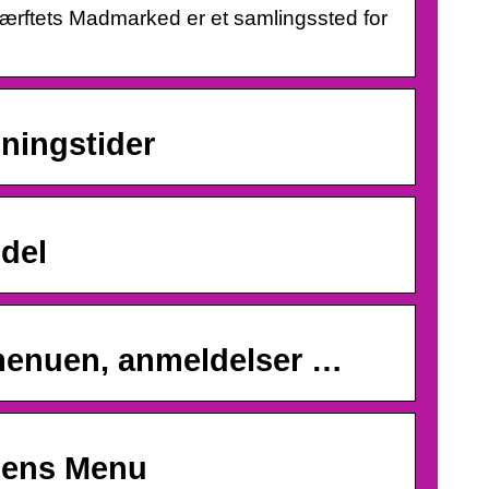
Værftets Madmarked er et samlingssted for
ningstider
del
menuen, anmeldelser …
gens Menu