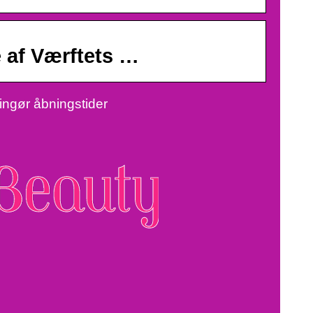
e af Værftets …
ingør åbningstider