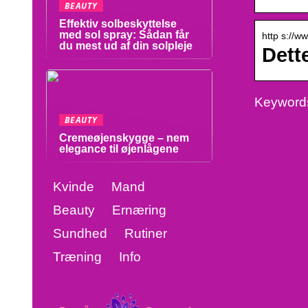
BEAUTY
Effektiv solbeskyttelse
med sol spray: Sådan får
http s://w
du mest ud af din solpleje
Dett
Keywords
BEAUTY
Cremeøjenskygge – nem
elegance til øjenlågene
Kvinde
Mand
Beauty
Ernæring
Sundhed
Rutiner
Træning
Info