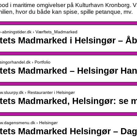
food i maritime omgivelser på Kulturhavn Kronborg. 
milien, hvor du både kan spise, spille petanque, mv.
lle-abningstider.dk › Værftets_Madmarked
tets Madmarked i Helsingør – Åb
lsingorhandel.dk › Portfolio
tets Madmarked – Helsingør Han
ww.sluurpy.dk › Restauranter i Helsingør
tets Madmarked, Helsingør: se 
ww.dagensmenu.dk › Helsingør
tets Madmarked Helsingør – Da