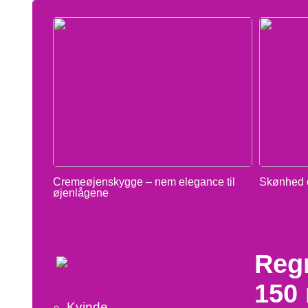
Cremeøjenskygge – nem elegance til
Skønhed o
øjenlågene
Reg
150 
Kvinde