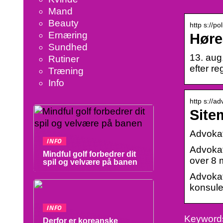
Mand
Beauty
http s://p
Ernæring
Høre
Sundhed
13. aug
Rutiner
efter r
Træning
Info
http s://a
Site
Advoka
INFO
Advokate
Mindful golf forbedrer dit
over 8 m
spil og velvære på banen
Advokat
konsulen
INFO
Keywords
Derfor er koreanske