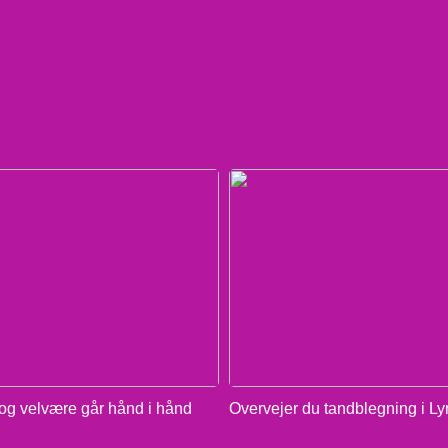
g velvære går hånd i hånd
Overvejer du tandblegning i L