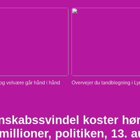
g velvære går hånd i hånd
Overvejer du tandblegning i L
nskabssvindel koster hø
millioner, politiken, 13. 