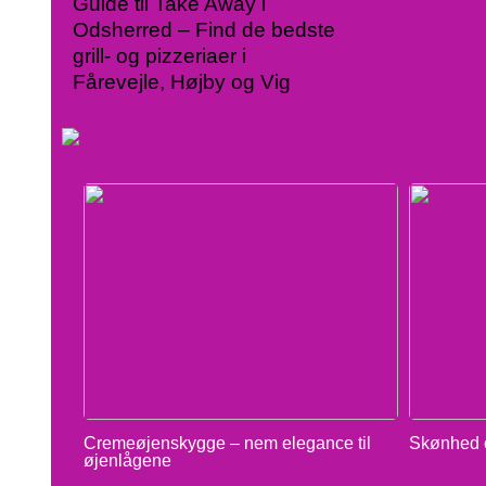
Guide til Take Away i
Odsherred – Find de bedste
grill- og pizzeriaer i
Fårevejle, Højby og Vig
Cremeøjenskygge – nem elegance til
Skønhed o
øjenlågene