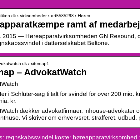
olitiken.dk › virksomheder › art5585298 › Hørea…
apparatkæmpe ramt af medarbejd
. 2015 — Høreapparatvirksomheden GN Resound, der
egnskabssvindel i datterselskabet Beltone.
dvokatwatch.dk › sitemap1
map – AdvokatWatch
tWatch
r i Schlüter-sag tiltalt for svindel for over 200 mio
ia. kr.
Watch dækker advokatfirmaer, inhouse-advokater og d
thuse. Vi skriver om erhvervsret, strafferet, udbud, pr
: regnskabssvindel koster høreapparatvirksomhed 150