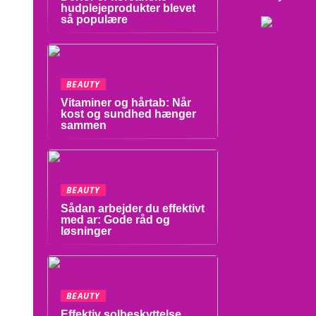
hudplejeprodukter blevet
så populære
BEAUTY
Vitaminer og hårtab: Når
kost og sundhed hænger
sammen
BEAUTY
Sådan arbejder du effektivt
med ar: Gode råd og
løsninger
BEAUTY
Effektiv solbeskyttelse