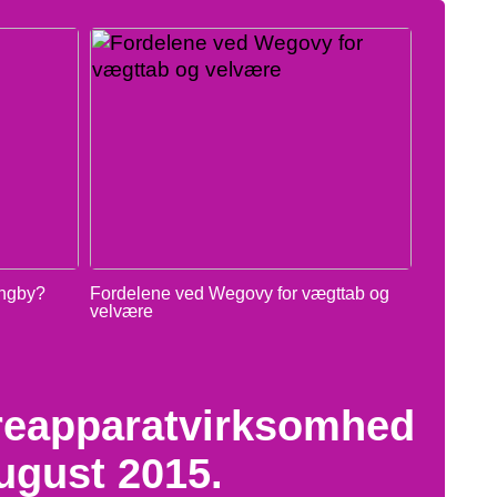
yngby?
Fordelene ved Wegovy for vægttab og
velvære
reapparatvirksomhed
august 2015.