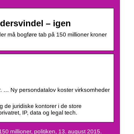
ersvindel – igen
 må bogføre tab på 150 millioner kroner
. kr. … Ny persondatalov koster virksomheder
e juridiske kontorer i de store
ivatret, IP, data og legal tech.
 millioner, politiken, 13. august 2015.