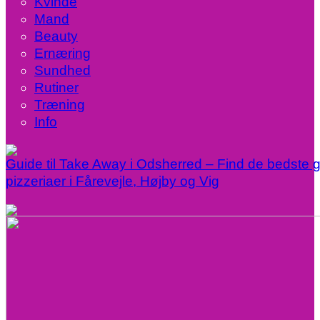
Kvinde
Mand
Beauty
Ernæring
Sundhed
Rutiner
Træning
Info
Guide til Take Away i Odsherred – Find de bedste gr
pizzeriaer i Fårevejle, Højby og Vig