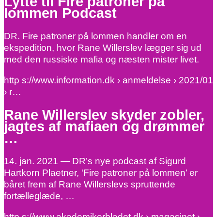
Lytte til Fire patroner på
lommen Podcast
DR. Fire patroner på lommen handler om en
ekspedition, hvor Rane Willerslev lægger sig ud
med den russiske mafia og næsten mister livet.
http s://www.information.dk › anmeldelse › 2021/01
› r…
Rane Willerslev skyder zobler,
jagtes af mafiaen og drømmer
…
14. jan. 2021 — DR’s nye podcast af Sigurd
Hartkorn Plaetner, ‘Fire patroner på lommen’ er
båret frem af Rane Willerslevs spruttende
fortælleglæde, …
http s://www.akademikerbladet.dk › magasinet ›