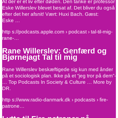
At der er et liv efter døden. Den tanke er professor
Eske Willerslev blevet besat af. Det bliver du også
efter det her afsnit! Vært: Huxi Bach. Gæst:
Eske …
http s://podcasts.apple.com › podcast › tal-til-mig-
rane-…
Rane Willerslev: Genfærd og
Bjørnejagt Tal til mig
Rane Willerslev beskæftigede sig kun med ånder
på et sociologisk plan. Ikke på et “jeg tror på dem”-
… Top Podcasts In Society & Culture … More by
DR.
http s://www.radio-danmark.dk › podcasts › fire-
patrone…