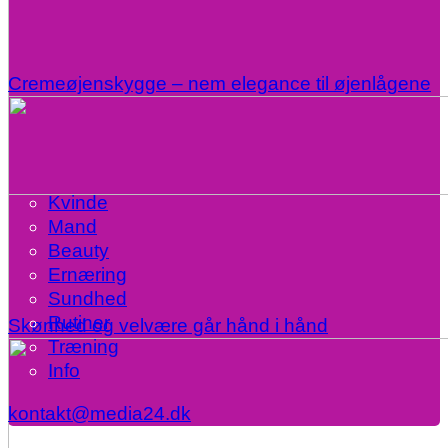
Cremeøjenskygge – nem elegance til øjenlågene
Kvinde
Mand
Beauty
Ernæring
Sundhed
Rutiner
Skønhed og velvære går hånd i hånd
Træning
Info
kontakt@media24.dk