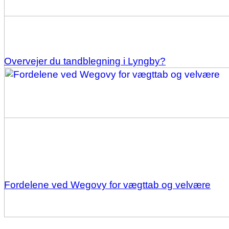
Overvejer du tandblegning i Lyngby?
Fordelene ved Wegovy for vægttab og velvære