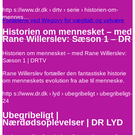
http s://www.dr.dk › drtv › serie › historien-om-
mennes…
Fordelene ved Wegovy for vægttab og velvære
Historien om mennesket – med
Rane Willerslev: Sæson 1 – DR
Historien om mennesket – med Rane Willerslev:
Sæson 1 | DRTV
Rane Willerslev fortæller den fantastiske historie
om menneskets evolution fra abe til menneske.
http s://www.dr.dk › lyd › ubegribeligt › ubegribeligt-
24
Ubegribeligt |
Nærdødsoplevelser | DR LYD