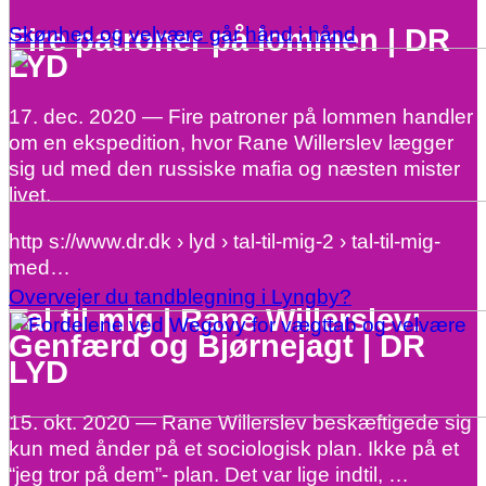
Fire patroner på lommen | DR
Skønhed og velvære går hånd i hånd
LYD
17. dec. 2020 — Fire patroner på lommen handler
om en ekspedition, hvor Rane Willerslev lægger
sig ud med den russiske mafia og næsten mister
livet.
http s://www.dr.dk › lyd › tal-til-mig-2 › tal-til-mig-
med…
Overvejer du tandblegning i Lyngby?
Tal til mig | Rane Willerslev:
Genfærd og Bjørnejagt | DR
LYD
15. okt. 2020 — Rane Willerslev beskæftigede sig
kun med ånder på et sociologisk plan. Ikke på et
“jeg tror på dem”- plan. Det var lige indtil, …