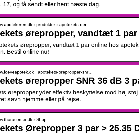
. 17, og få sendt eller hent næste dag.
ww.apotekeren.dk › produkter › apotekets-oer…
ekets ørepropper, vandtæt 1 par 
tekets ørepropper, vandtæt 1 par online hos apoteke
n. Bestil online nu!
ww.loeveapotek.dk › apotekets-orepropper-snr…
ekets ørepropper SNR 36 dB 3 p
ts ørepropper yder effektiv beskyttelse mod høj støj.
ret søvn hjemme eller på rejse.
ww.thoracenter.dk › Shop
ekets Ørepropper 3 par > 25.35 