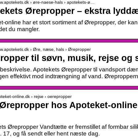
ww.apotekets.dk › øre-naese-hals › apotekets-ø…
ekets Ørepropper – ekstra lydd
-online har et stort sortiment af Ørepropper, der kan 
 det du mangler.
ww.apotekets.dk › Øre, næse, hals › Ørepropper
ropper til søvn, musik, rejse og
beskrivelse. Apotekets Ørepropper til vandsport dæm
en effektivt mod indtrængning af vand. Ørepropper
oteket-online.dk › rejse › oerepropper
Ørepropper hos Apoteket-online 
ts Ørepropper Vandtætte er fremstillet af formbar sil
. 17, og få sendt eller hent næste dag.