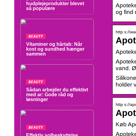
hudplejeprodukter blevet
Apoteket
så populære
og find
http s://w
BEAUTY
Apot
Vitaminer og hårtab: Når
kost og sundhed hænger
Apoteke
sammen
Apoteke
vand. Ø
Silikon
BEAUTY
holder 
Sådan arbejder du effektivt
med ar: Gode råd og
løsninger
http s://a
Apot
Køb Apo
BEAUTY
Apoteke
Effektiv solbeskyttelse