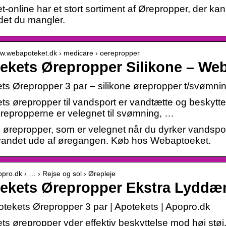
-online har et stort sortiment af Ørepropper, der kan 
 det du mangler.
ww.webapoteket.dk › medicare › oerepropper
ekets Ørepropper Silikone – We
ts Ørepropper 3 par – silikone ørepropper t/svømni
ts ørepropper til vandsport er vandtætte og beskytt
repropperne er velegnet til svømning, …
e ørepropper, som er velegnet når du dyrker vandsp
vandet ude af øregangen. Køb hos Webaptoeket.
popro.dk › … › Rejse og sol › Ørepleje
ekets Ørepropper Ekstra Lydd
tekets Ørepropper 3 par | Apotekets | Apopro.dk
ts ørepropper yder effektiv beskyttelse mod høj støj.