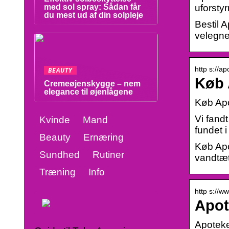
uforstyr
med sol spray: Sådan får
du mest ud af din solpleje
Bestil 
velegned
http s://a
BEAUTY
Køb 
Cremeøjenskygge – nem
elegance til øjenlågene
Køb Apo
Vi fand
Kvinde
Mand
fundet i
Beauty
Ernæring
Køb Apo
Sundhed
Rutiner
vandtæt
Træning
Info
http s://w
Apot
Apoteke