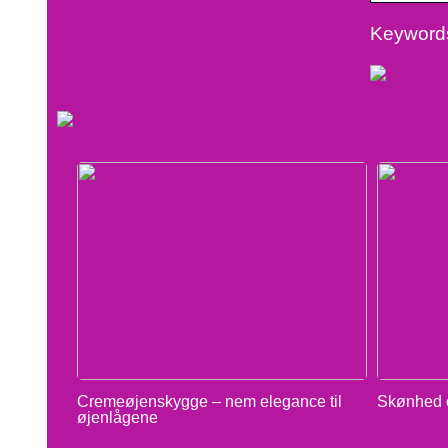
Keywords
Cremeøjenskygge – nem elegance til
Skønhed o
øjenlågene