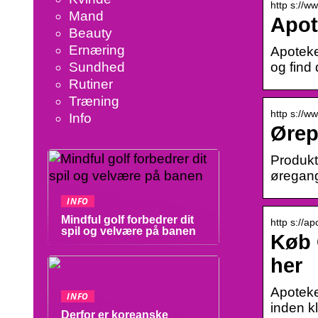
http s://w
Mand
Apot
Beauty
Ernæring
Apoteket
og find
Sundhed
Rutiner
Træning
http s://w
Info
Ørep
Produkt
øregang
INFO
Mindful golf forbedrer dit
http s://ap
spil og velvære på banen
Køb 
her
Apoteke
INFO
inden kl
Derfor er koreanske