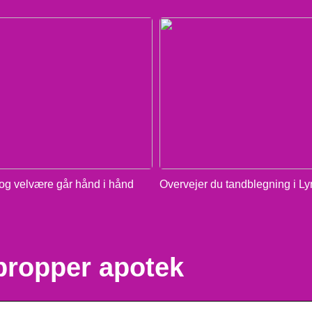
g velvære går hånd i hånd
Overvejer du tandblegning i L
propper apotek