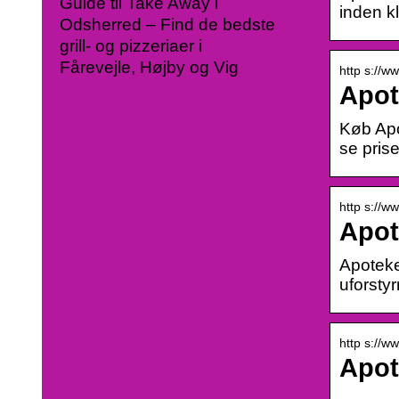
Guide til Take Away i
inden kl
Odsherred – Find de bedste
grill- og pizzeriaer i
Fårevejle, Højby og Vig
http s://w
Apot
Køb Apo
se prise
http s://w
Apot
Apoteke
uforstyr
http s://w
Apot