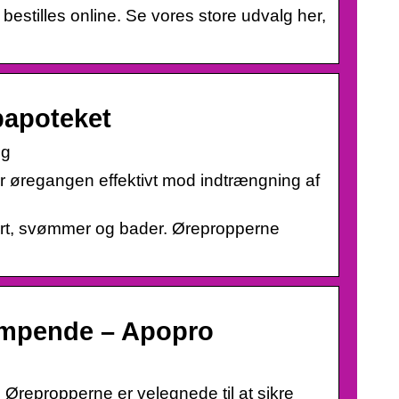
bestilles online. Se vores store udvalg her,
bapoteket
ng
er øregangen effektivt mod indtrængning af
ort, svømmer og bader. Ørepropperne
æmpende – Apopro
 Ørepropperne er velegnede til at sikre