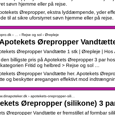
ret søvn hjemme eller på rejse.
Apotekets Ørepropper, ekstra lyddæmpende, yder effek
e til at sikre uforstyrret søvn hjemme eller på rejse.
popro.dk › … › Rejse og sol › Ørepleje
Apotekets Ørepropper Vandtætte
tekets Ørepropper Vandtætte 1 stk | Ørepleje | Hos
t den billigste pris på Apotekets Ørepropper 3 par h
 kategorien Fritid og helbred > Rejse og sol …
tekets Ørepropper Vandtætte her. Apotekets Øreprop
te og beskytter øregangen effektivt mod indtrængnin
ww.dinapoteker.dk › apotekets-orepropper-sili…
ekets Ørepropper (silikone) 3 pa
ts Ørepropper Vandtætte er fremstillet af formbar sil