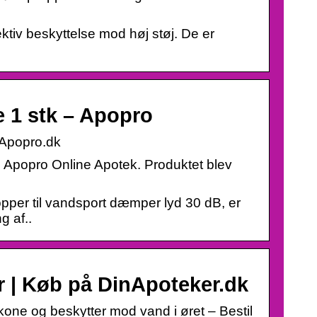
tiv beskyttelse mod høj støj. De er
 1 stk – Apopro
 Apopro.dk
os Apopro Online Apotek. Produktet blev
per til vandsport dæmper lyd 30 dB, er
g af..
r | Køb på DinApoteker.dk
ikone og beskytter mod vand i øret – Bestil