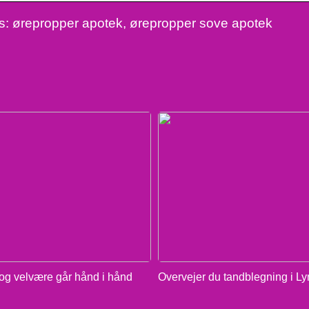
: ørepropper apotek, ørepropper sove apotek
g velvære går hånd i hånd
Overvejer du tandblegning i L