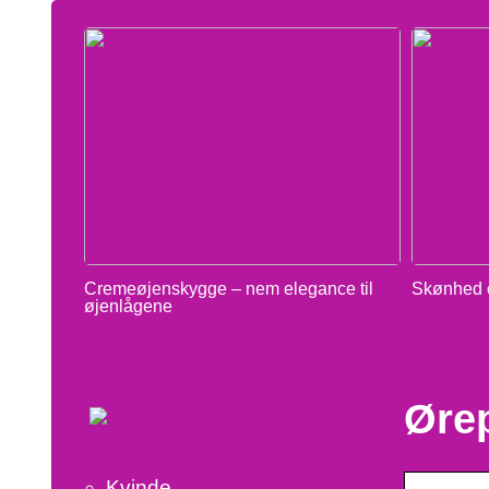
Cremeøjenskygge – nem elegance til
Skønhed o
øjenlågene
Øre
Kvinde