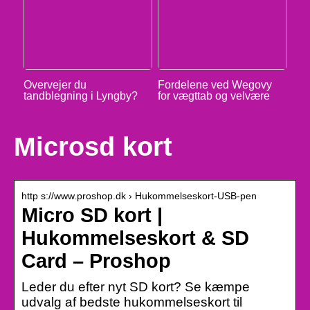
Overvejer du
Fordelene ved Wegovy
tandblegning i Lyngby?
for vægttab og velvære
Microsd kort
http s://www.proshop.dk › Hukommelseskort-USB-pen
Micro SD kort |
Hukommelseskort & SD
Card – Proshop
Leder du efter nyt SD kort? Se kæmpe
udvalg af bedste hukommelseskort til