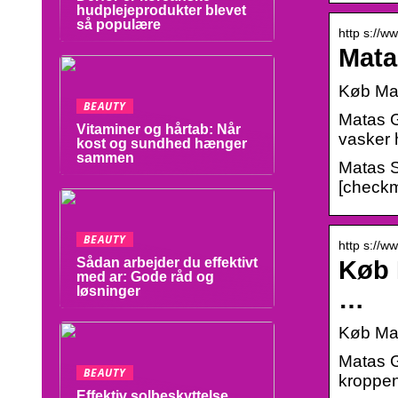
hudplejeprodukter blevet
så populære
http s://
Mata
Køb Mat
BEAUTY
Matas G
Vitaminer og hårtab: Når
vasker 
kost og sundhed hænger
sammen
Matas S
[checkma
BEAUTY
http s://
Sådan arbejder du effektivt
Køb 
med ar: Gode råd og
løsninger
…
Køb Mat
Matas G
BEAUTY
kroppen
Effektiv solbeskyttelse