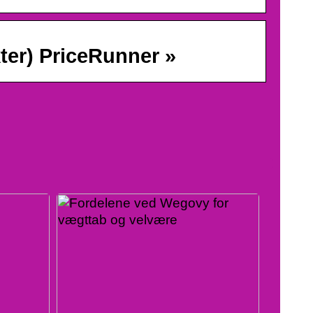
ter) PriceRunner »