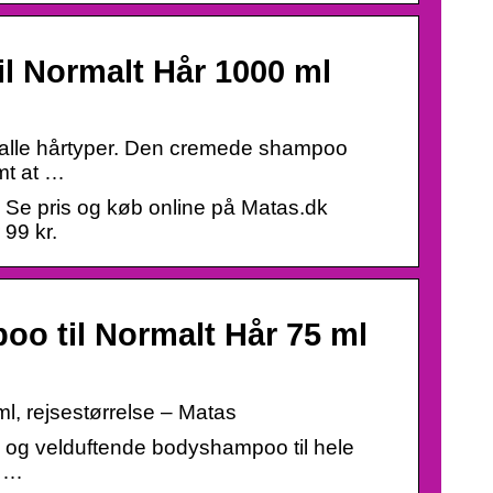
l Normalt Hår 1000 ml
alle hårtyper. Den cremede shampoo
mt at …
 Se pris og køb online på Matas.dk
 99 kr.
o til Normalt Hår 75 ml
l, rejsestørrelse – Matas
og velduftende bodyshampoo til hele
e …