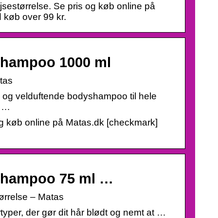
sestørrelse. Se pris og køb online på
d køb over 99 kr.
shampoo 1000 ml
tas
og velduftende bodyshampoo til hele
e …
g køb online på Matas.dk [checkmark]
shampoo 75 ml …
ørrelse – Matas
per, der gør dit hår blødt og nemt at …