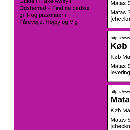
Guide til Take Away i
Matas S
Odsherred – Find de bedste
Matas S
grill- og pizzeriaer i
[checkma
Fårevejle, Højby og Vig
http s://w
Køb 
Køb Mat
Matas S
levering
http s://w
Mata
Køb Mat
Matas S
[checkma