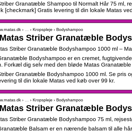
triber Granatæble Shampoo til Normalt Hår 75 ml, rej
k [checkmark] Gratis levering til din lokale Matas ve
ww.matas.dk › … › Kropspleje › Bodyshampoo
Matas Striber Granatæble Body
tas Striber Granatæble Bodyshampoo 1000 ml – Ma
ranatæble Bodyshampoo er en cremet, fugtgivende 
. Forkæl dig selv med den bløde Matas Granatæbl
triber Granatæble Bodyshampoo 1000 ml. Se pris o
evering til din lokale Matas ved køb over 99 kr.
ww.matas.dk › … › Kropspleje › Bodyshampoo
Matas Striber Granatæble Body
as Striber Granatæble Bodyshampoo 75 ml, rejsest
ranatæble Balsam er en nærende balsam til alle hårty