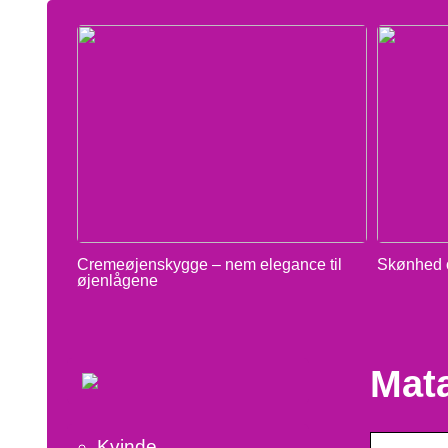
Cremeøjenskygge – nem elegance til
Skønhed o
øjenlågene
Mat
Kvinde