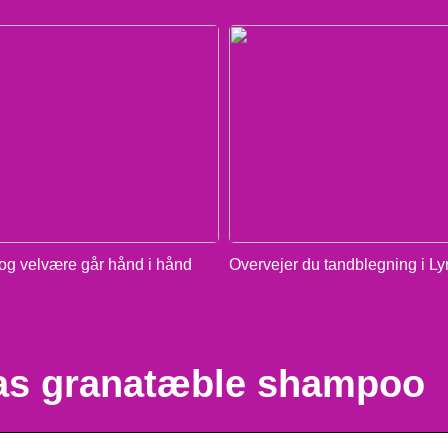
g velvære går hånd i hånd
Overvejer du tandblegning i L
as granatæble shampoo