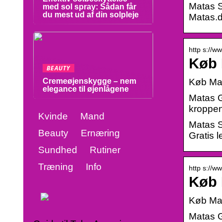
Matas S
med sol spray: Sådan får
du mest ud af din solpleje
Matas.d
http s://w
Køb 
BEAUTY
Køb Ma
Cremeøjenskygge – nem
elegance til øjenlågene
Matas G
kroppen
Kvinde
Mand
Matas S
Beauty
Ernæring
Gratis l
Sundhed
Rutiner
Træning
Info
http s://w
Køb 
Køb Mat
Matas G