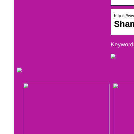
http s://w
Sham
Keyword