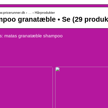
ww.pricerunner.dk › … › Hårprodukter
poo granatæble • Se (29 produk
s: matas granatæble shampoo