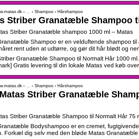
www.matas.dk › … › Shampoo › Hårshampoo
s Striber Granatæble Shampoo ti
as Striber Granatæble shampoo 1000 ml – Matas
ranatæble Shampoo er en velduftende shampoo til 
håret rent uden at udtørre, og gør dit hår blødt og ne
triber Granatæble Shampoo til Normalt Hår 1000 ml.
rk] Gratis levering til din lokale Matas ved køb over
www.matas.dk › … › Shampoo › Hårshampoo
Matas Striber Granatæble Shampo
as Striber Granatæble Shampoo til Normalt Hår 75 m
ranatæble Bodyshampoo er en cremet, fugtgivende 
. Forkæl dig selv med den bløde Matas Granatæbl