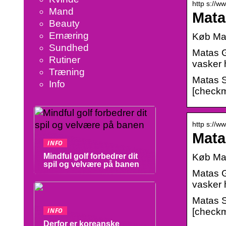
http s://
Mand
Mata
Beauty
Ernæring
Køb Mat
Sundhed
Matas G
Rutiner
vasker 
Træning
Matas S
Info
[checkma
http s://
Mata
INFO
Køb Mat
Mindful golf forbedrer dit
spil og velvære på banen
Matas G
vasker 
Matas S
[checkma
INFO
Derfor er koreanske