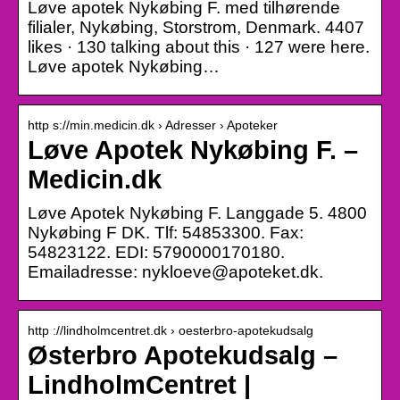
Løve apotek Nykøbing F. med tilhørende
filialer, Nykøbing, Storstrom, Denmark. 4407
likes · 130 talking about this · 127 were here.
Løve apotek Nykøbing…
http s://min.medicin.dk › Adresser › Apoteker
Løve Apotek Nykøbing F. –
Medicin.dk
Løve Apotek Nykøbing F. Langgade 5. 4800
Nykøbing F DK. Tlf: 54853300. Fax:
54823122. EDI: 5790000170180.
Emailadresse: nykloeve@apoteket.dk.
http ://lindholmcentret.dk › oesterbro-apotekudsalg
Østerbro Apotekudsalg –
LindholmCentret |