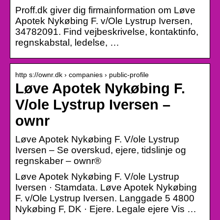
Proff.dk giver dig firmainformation om Løve
Apotek Nykøbing F. v/Ole Lystrup Iversen,
34782091. Find vejbeskrivelse, kontaktinfo,
regnskabstal, ledelse, …
http s://ownr.dk › companies › public-profile
Løve Apotek Nykøbing F.
V/ole Lystrup Iversen –
ownr
Løve Apotek Nykøbing F. V/ole Lystrup
Iversen – Se overskud, ejere, tidslinje og
regnskaber – ownr®
Løve Apotek Nykøbing F. V/ole Lystrup
Iversen · Stamdata. Løve Apotek Nykøbing
F. v/Ole Lystrup Iversen. Langgade 5 4800
Nykøbing F, DK · Ejere. Legale ejere Vis …