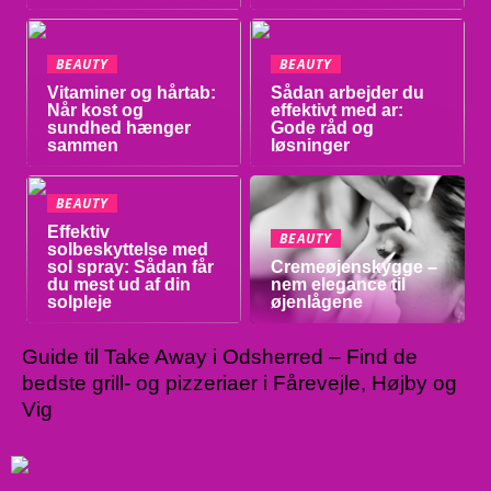
BEAUTY
BEAUTY
Vitaminer og hårtab:
Sådan arbejder du
Når kost og
effektivt med ar:
sundhed hænger
Gode råd og
sammen
løsninger
BEAUTY
Effektiv
BEAUTY
solbeskyttelse med
sol spray: Sådan får
Cremeøjenskygge –
du mest ud af din
nem elegance til
solpleje
øjenlågene
Guide til Take Away i Odsherred – Find de
bedste grill- og pizzeriaer i Fårevejle, Højby og
Vig