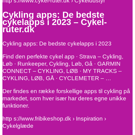
http s://www.cykel-ruter.dk › Cykeludstyr
Cykling apps: De bedste
cykelapps i 2023 – Cykel-
ruter.dk
Cykling apps: De bedste cykelapps i 2023
Find den perfekte cykel app · Strava – Cykling,
Løb · Runkeeper, Cykling, Løb, Gå · GARMIN
CONNECT – CYKLING, LØB · MY TRACKS –
CYKLING, LØB, GÅ · CYCLEMETER – …
Der findes en række forskellige apps til cykling på
markedet, som hver især har deres egne unikke
funktioner.
http s://www.fribikeshop.dk › Inspiration ›
Cykelglæde