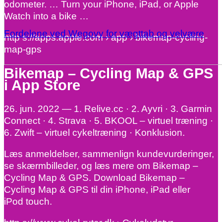
odometer. … Turn your iPhone, iPad, or Apple
Watch into a bike …
Fordelene ved Wegovy for vægttab og velvære
http s://apps.apple.com › app › bikemap-cycling-
map-gps
Bikemap – Cycling Map & GPS
i App Store
26. jun. 2022 — 1. Relive.cc · 2. Ayvri · 3. Garmin
Connect · 4. Strava · 5. BKOOL – virtuel træning ·
6. Zwift – virtuel cykeltræning · Konklusion.
Læs anmeldelser, sammenlign kundevurderinger,
se skærmbilleder, og læs mere om Bikemap –
Cycling Map & GPS. Download Bikemap –
Cycling Map & GPS til din iPhone, iPad eller
iPod touch.