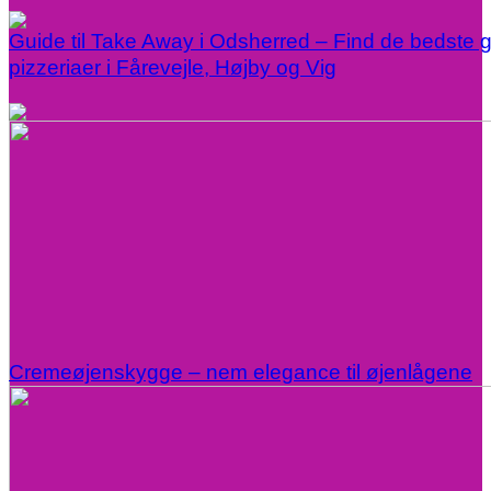
Guide til Take Away i Odsherred – Find de bedste gr
pizzeriaer i Fårevejle, Højby og Vig
Cremeøjenskygge – nem elegance til øjenlågene