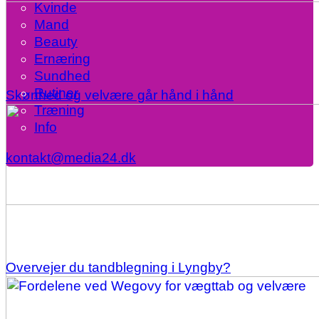
Kvinde
Mand
Beauty
Ernæring
Sundhed
Rutiner
Skønhed og velvære går hånd i hånd
Træning
Info
kontakt@media24.dk
Overvejer du tandblegning i Lyngby?