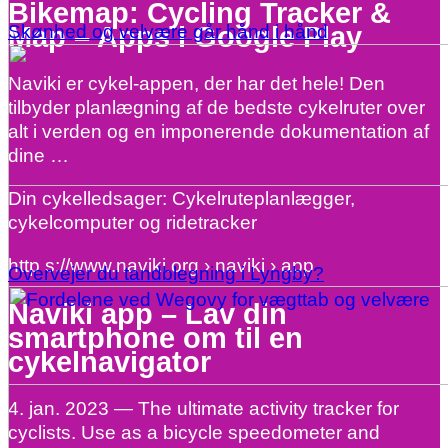
Bikemap: Cycling Tracker &
Map – Apps i Google Play
Skønhed og velvære går hånd i hånd
Naviki er cykel-appen, der har det hele! Den
tilbyder planlægning af de bedste cykelruter over
alt i verden og en imponerende dokumentation af
dine …
Din cykelledsager: Cykelruteplanlægger,
cykelcomputer og ridetracker
http s://www.naviki.org › naviki › app
Overvejer du tandblegning i Lyngby?
Naviki app – Lav din
smartphone om til en
cykelnavigator
4. jan. 2023 — The ultimate activity tracker for
cyclists. Use as a bicycle speedometer and