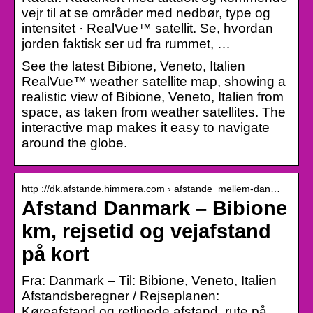
vejr til at se områder med nedbør, type og
intensitet · RealVue™ satellit. Se, hvordan
jorden faktisk ser ud fra rummet, …
See the latest Bibione, Veneto, Italien
RealVue™ weather satellite map, showing a
realistic view of Bibione, Veneto, Italien from
space, as taken from weather satellites. The
interactive map makes it easy to navigate
around the globe.
http ://dk.afstande.himmera.com › afstande_mellem-dan…
Afstand Danmark – Bibione
km, rejsetid og vejafstand
på kort
Fra: Danmark – Til: Bibione, Veneto, Italien
Afstandsberegner / Rejseplanen:
Køreafstand og retlinede afstand, rute på