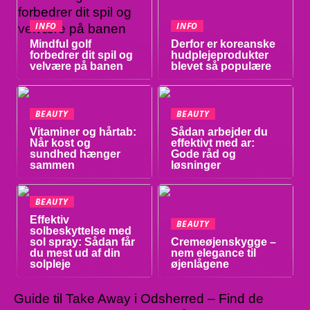
INFO
INFO
Mindful golf
Derfor er koreanske
forbedrer dit spil og
hudplejeprodukter
velvære på banen
blevet så populære
BEAUTY
BEAUTY
Vitaminer og hårtab:
Sådan arbejder du
Når kost og
effektivt med ar:
sundhed hænger
Gode råd og
sammen
løsninger
BEAUTY
Effektiv
BEAUTY
solbeskyttelse med
sol spray: Sådan får
Cremeøjenskygge –
du mest ud af din
nem elegance til
solpleje
øjenlågene
Guide til Take Away i Odsherred – Find de