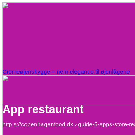
Cremeøjenskygge – nem elegance til øjenlågene
App restaurant
http s://copenhagenfood.dk › guide-5-apps-store-r