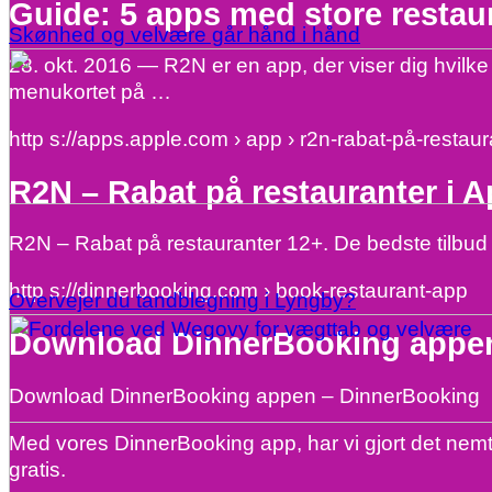
Guide: 5 apps med store resta
Skønhed og velvære går hånd i hånd
28. okt. 2016 — R2N er en app, der viser dig hvilke 
menukortet på …
http s://apps.apple.com › app › r2n-rabat-på-restaur
R2N – Rabat på restauranter i A
R2N – Rabat på restauranter 12+. De bedste tilbud n
http s://dinnerbooking.com › book-restaurant-app
Overvejer du tandblegning i Lyngby?
Download DinnerBooking appe
Download DinnerBooking appen – DinnerBooking
Med vores DinnerBooking app, har vi gjort det nemt o
gratis.