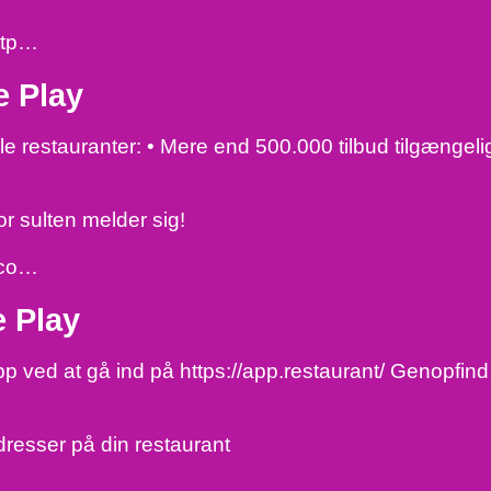
=ttp…
e Play
le restauranter: • Mere end 500.000 tilbud tilgængel
vor sulten melder sig!
d=co…
 Play
d at gå ind på https://app.restaurant/ Genopfind d
dresser på din restaurant