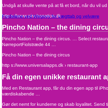
Undgå at skulle vente på at få et bord, når du vil ud 
http s://www.pinchonation.dk
Fordelene ved Wegovy for vægttab og velvære
Pincho Nation – the dining circ
Pincho Nation – the dining circus. … Select resta
NørreportFiolstræde 44 …
Pincho Nation – the dining circus
http s://www.universalapps.dk › restaurant-app
Få din egen unikke restaurant 
Med en Restaurant app, får du din egen app til iPho
værdiskabende …
Gør det nemt for kunderne og skab loyalitet. Send 