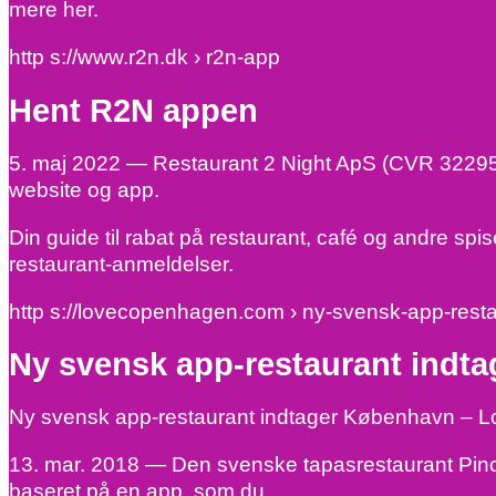
mere her.
http s://www.r2n.dk › r2n-app
Hent R2N appen
5. maj 2022 — Restaurant 2 Night ApS (CVR 3229540
website og app.
Din guide til rabat på restaurant, café og andre sp
restaurant-anmeldelser.
http s://lovecopenhagen.com › ny-svensk-app-res
Ny svensk app-restaurant indt
Ny svensk app-restaurant indtager København –
13. mar. 2018 — Den svenske tapasrestaurant Pinc
baseret på en app, som du …